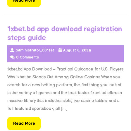
Read
Read More
More
1xbet.bd app download registration
steps guide
administrator_0811e1
August 8, 2026
0 Comments
1xbet.bd App Download – Practical Guidance for U.S. Players
Why 1xbet.bd Stands Out Among Online Casinos When you
search for a new betting platform, the first thing you look at
is the variety of games and the trust factor. 1xbet.bd offers a
massive library that includes slots, live casino tables, and a
full‑featured sportsbook, all […]
Read
Read More
More