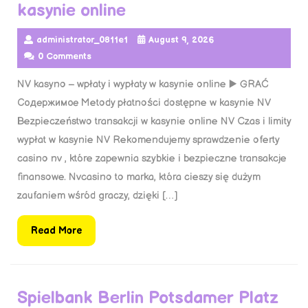
kasynie online
administrator_0811e1
August 9, 2026
0 Comments
NV kasyno – wpłaty i wypłaty w kasynie online ▶️ GRAĆ
Содержимое Metody płatności dostępne w kasynie NV
Bezpieczeństwo transakcji w kasynie online NV Czas i limity
wypłat w kasynie NV Rekomendujemy sprawdzenie oferty
casino nv , które zapewnia szybkie i bezpieczne transakcje
finansowe. Nvcasino to marka, która cieszy się dużym
zaufaniem wśród graczy, dzięki […]
Read
Read More
More
Spielbank Berlin Potsdamer Platz