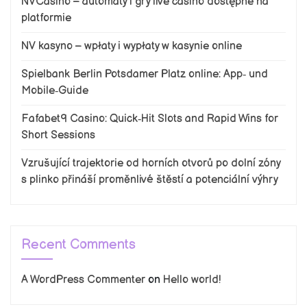
NVCasino – automaty i gry live casino dostępne na
platformie
NV kasyno – wpłaty i wypłaty w kasynie online
Spielbank Berlin Potsdamer Platz online: App‑ und
Mobile‑Guide
Fafabet9 Casino: Quick‑Hit Slots and Rapid Wins for
Short Sessions
Vzrušující trajektorie od horních otvorů po dolní zóny
s plinko přináší proměnlivé štěstí a potenciální výhry
Recent Comments
A WordPress Commenter
on
Hello world!